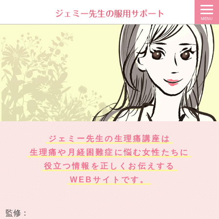
MENU
ジェミー先生の生理痛講座は
生理痛や月経困難症に悩む女性たちに
役立つ情報を正しくお伝えする
WEBサイトです。
監修：